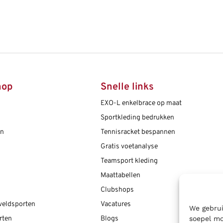
hop
Snelle links
EXO-L enkelbrace op maat
Sportkleding bedrukken
en
Tennisracket bespannen
Gratis voetanalyse
Teamsport kleding
Maattabellen
Clubshops
 veldsporten
Vacatures
We gebrui
soepel mo
rten
Blogs