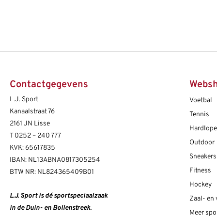
Contactgegevens
Webs
L.J. Sport
Voetbal
Kanaalstraat 76
Tennis
2161 JN Lisse
Hardlop
T
0252 – 240 777
Outdoor
KVK: 65617835
Sneakers
IBAN: NL13ABNA0817305254
Fitness
BTW NR: NL824365409B01
Hockey
L.J. Sport is dé sportspeciaalzaak
Zaal- en
in de Duin- en Bollenstreek.
Meer spo