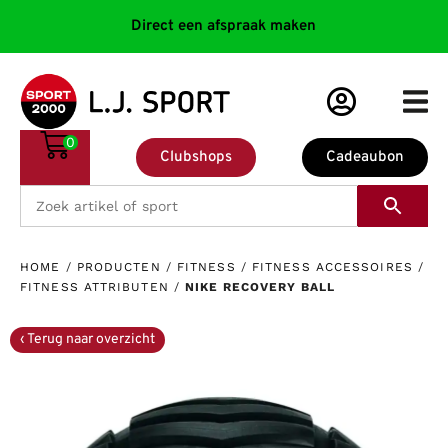
Direct een afspraak maken
0
Clubshops
Cadeaubon
HOME
/
PRODUCTEN
/
FITNESS
/
FITNESS ACCESSOIRES
/
FITNESS ATTRIBUTEN
/
NIKE RECOVERY BALL