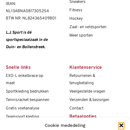
Sneakers
IBAN:
Fitness
NL13ABNA0817305254
BTW NR: NL824365409B01
Hockey
Zaal- en veldsporten
L.J. Sport is dé
Meer sporten
sportspeciaalzaak in de
Duin- en Bollenstreek.
Snelle links
Klantenservice
EXO-L enkelbrace op
Retourneren &
maat
terugbetaling
Sportkleding bedrukken
Veelgestelde vragen
Tennisracket bespannen
Verzenden & bezorgen
Gratis voetanalyse
Contact
Betaalopties
Teamsport kleding
Cookie mededeling
Maattabellen