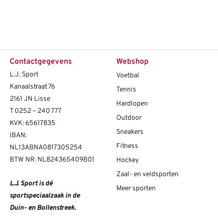
Contactgegevens
Webshop
L.J. Sport
Voetbal
Kanaalstraat 76
Tennis
2161 JN Lisse
Hardlopen
T
0252 – 240 777
Outdoor
KVK: 65617835
Sneakers
IBAN:
Fitness
NL13ABNA0817305254
BTW NR: NL824365409B01
Hockey
Zaal- en veldsporten
L.J. Sport is dé
Meer sporten
sportspeciaalzaak in de
Duin- en Bollenstreek.