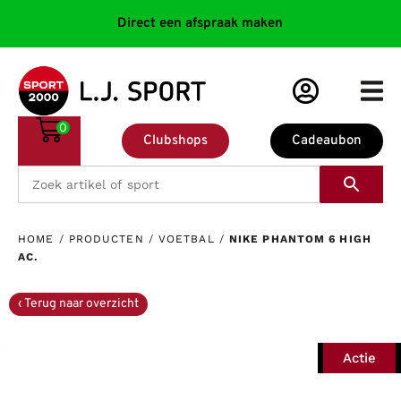
Direct een afspraak maken
0
Clubshops
Cadeaubon
HOME
/
PRODUCTEN
/
VOETBAL
/
NIKE PHANTOM 6 HIGH
AC.
Actie