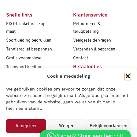
Snelle links
Klantenservice
EXO-L enkelbrace op
Retourneren &
maat
terugbetaling
Sportkleding bedrukken
Veelgestelde vragen
Tennisracket bespannen
Verzenden & bezorgen
Gratis voetanalyse
Contact
Betaalopties
Teamsport kleding
Cookie mededeling
Maattabellen
Clubshops
We gebruiken cookies om ervoor te zorgen dat onze
Social media
Vacatures
website zo soepel mogelijk draait. Als je doorgaat met het
gebruiken van de website, gaan we er vanuit dat je
Blogs
hiermee instemt.
Copyright L.J. Sport
|
Privacybeleid
|
Disclaimer
|
Algemene
voorwaarden
Accepteer
Weiger
Bekijk voorkeuren
LOWA
|
Adidas
|
Mizuno
|
Nike
|
Speedo
|
Asics
|
Babolat
|
Falke
|
Vragen? Stuur een bericht!