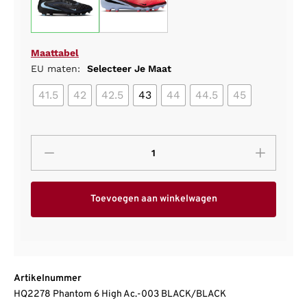
Maattabel
EU maten:
Selecteer Je Maat
41.5
42
42.5
43
44
44.5
45
Toevoegen aan winkelwagen
Artikelnummer
HQ2278 Phantom 6 High Ac.-003 BLACK/BLACK