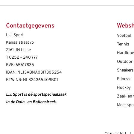
Contactgegevens
Webs
L.J. Sport
Voetbal
Kanaalstraat 76
Tennis
2161 JN Lisse
Hardlop
T
0252 – 240 777
Outdoor
KVK: 65617835
Sneakers
IBAN: NL13ABNA0817305254
Fitness
BTW NR: NL824365409B01
Hockey
L.J. Sport is dé sportspeciaalzaak
Zaal- en
in de Duin- en Bollenstreek.
Meer spo
Copyright L.J.