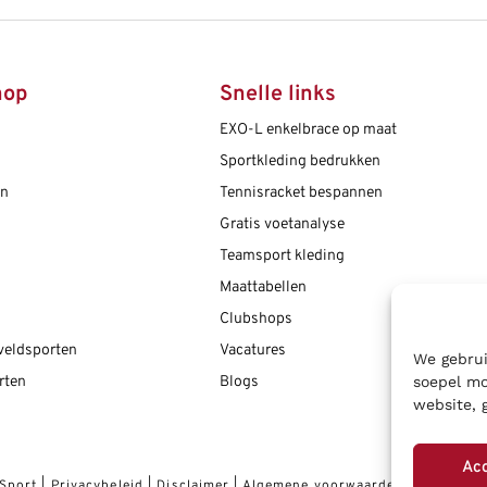
hop
Snelle links
EXO-L enkelbrace op maat
Sportkleding bedrukken
en
Tennisracket bespannen
Gratis voetanalyse
Teamsport kleding
Maattabellen
Clubshops
 veldsporten
Vacatures
We gebrui
rten
Blogs
soepel mo
website, 
Ac
 Sport
|
Privacybeleid
|
Disclaimer
|
Algemene voorwaarden