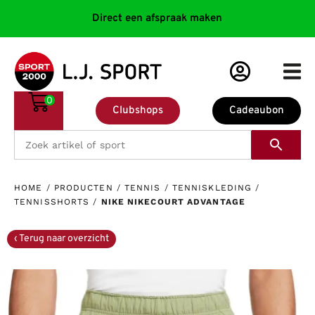
Direct een afspraak maken
0
Clubshops
Cadeaubon
HOME
/
PRODUCTEN
/
TENNIS
/
TENNISKLEDING
/
TENNISSHORTS
/
NIKE NIKECOURT ADVANTAGE