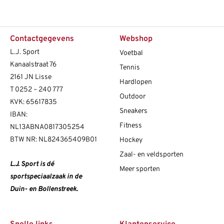
Contactgegevens
Webshop
L.J. Sport
Voetbal
Kanaalstraat 76
Tennis
2161 JN Lisse
Hardlopen
T
0252 – 240 777
Outdoor
KVK: 65617835
Sneakers
IBAN:
Fitness
NL13ABNA0817305254
BTW NR: NL824365409B01
Hockey
Zaal- en veldsporten
L.J. Sport is dé
Meer sporten
sportspeciaalzaak in de
Duin- en Bollenstreek.