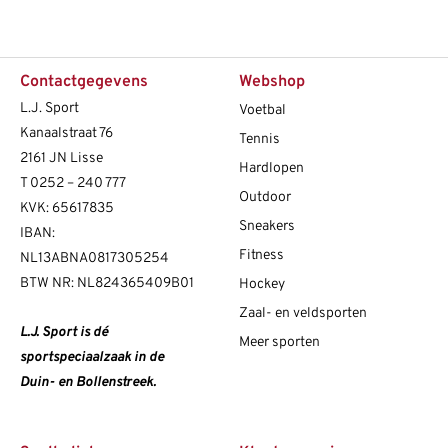
Contactgegevens
Webshop
L.J. Sport
Voetbal
Kanaalstraat 76
Tennis
2161 JN Lisse
Hardlopen
T
0252 – 240 777
Outdoor
KVK: 65617835
Sneakers
IBAN:
Fitness
NL13ABNA0817305254
BTW NR: NL824365409B01
Hockey
Zaal- en veldsporten
L.J. Sport is dé
Meer sporten
sportspeciaalzaak in de
Duin- en Bollenstreek.