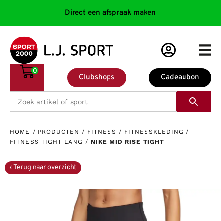
Direct een afspraak maken
0
Clubshops
Cadeaubon
HOME
/
PRODUCTEN
/
FITNESS
/
FITNESSKLEDING
/
FITNESS TIGHT LANG
/
NIKE MID RISE TIGHT