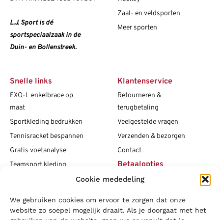
Zaal- en veldsporten
L.J. Sport is dé
Meer sporten
sportspeciaalzaak in de
Duin- en Bollenstreek.
Snelle links
Klantenservice
EXO-L enkelbrace op
Retourneren &
maat
terugbetaling
Sportkleding bedrukken
Veelgestelde vragen
Tennisracket bespannen
Verzenden & bezorgen
Gratis voetanalyse
Contact
Betaalopties
Teamsport kleding
Cookie mededeling
Maattabellen
Clubshops
We gebruiken cookies om ervoor te zorgen dat onze
Social media
Vacatures
website zo soepel mogelijk draait. Als je doorgaat met het