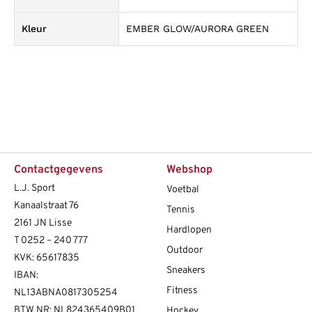
Kleur
EMBER GLOW/AURORA GREEN
Contactgegevens
Webshop
L.J. Sport
Voetbal
Kanaalstraat 76
Tennis
2161 JN Lisse
Hardlopen
T
0252 – 240 777
Outdoor
KVK: 65617835
Sneakers
IBAN:
Fitness
NL13ABNA0817305254
BTW NR: NL824365409B01
Hockey