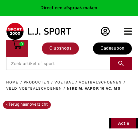
Direct een afspraak maken
0
Clubshops
Cadeaubon
HOME
/
PRODUCTEN
/
VOETBAL
/
VOETBALSCHOENEN
/
VELD VOETBALSCHOENEN
/
NIKE M. VAPOR 16 AC. MG
Actie