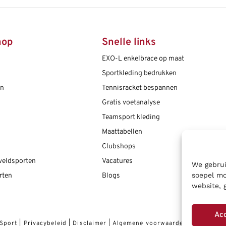
hop
Snelle links
EXO-L enkelbrace op maat
Sportkleding bedrukken
en
Tennisracket bespannen
Gratis voetanalyse
Teamsport kleding
Maattabellen
Clubshops
 veldsporten
Vacatures
We gebrui
soepel mo
rten
Blogs
website, 
Ac
 Sport
|
Privacybeleid
|
Disclaimer
|
Algemene voorwaarden