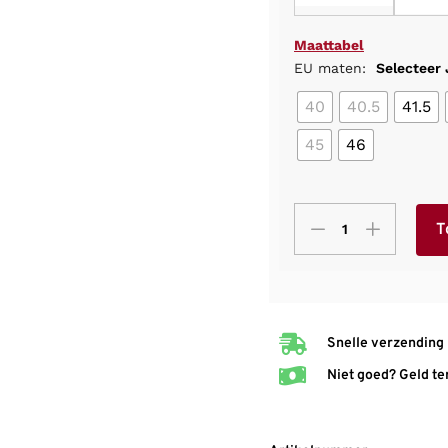
Maattabel
EU maten:
Selecteer
40
40.5
41.5
45
46
T
Snelle verzending
Niet goed? Geld te