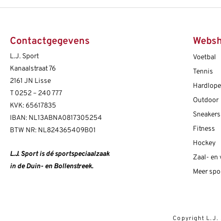
Contactgegevens
Webs
L.J. Sport
Voetbal
Kanaalstraat 76
Tennis
2161 JN Lisse
Hardlop
T
0252 – 240 777
Outdoor
KVK: 65617835
Sneakers
IBAN: NL13ABNA0817305254
Fitness
BTW NR: NL824365409B01
Hockey
L.J. Sport is dé sportspeciaalzaak
Zaal- en
in de Duin- en Bollenstreek.
Meer spo
Copyright L.J.