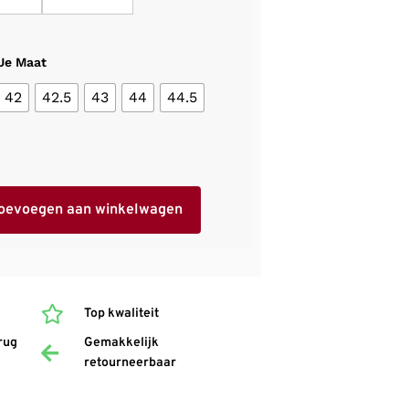
 Je Maat
42
42.5
43
44
44.5
oevoegen aan winkelwagen
Top kwaliteit
rug
Gemakkelijk
retourneerbaar