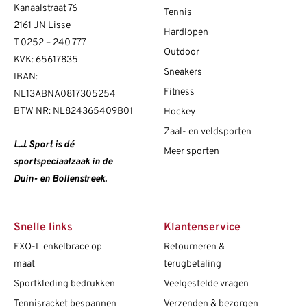
Kanaalstraat 76
Tennis
2161 JN Lisse
Hardlopen
T
0252 – 240 777
Outdoor
KVK: 65617835
Sneakers
IBAN:
Fitness
NL13ABNA0817305254
BTW NR: NL824365409B01
Hockey
Zaal- en veldsporten
L.J. Sport is dé
Meer sporten
sportspeciaalzaak in de
Duin- en Bollenstreek.
Snelle links
Klantenservice
EXO-L enkelbrace op
Retourneren &
maat
terugbetaling
Sportkleding bedrukken
Veelgestelde vragen
Tennisracket bespannen
Verzenden & bezorgen