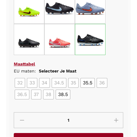
Maattabel
EU maten:
Selecteer Je Maat
32
33
34
34.5
35
35.5
36
36.5
37
38
38.5