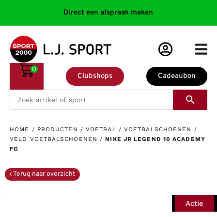
Direct een afspraak maken
0
Clubshops
Cadeaubon
HOME
/
PRODUCTEN
/
VOETBAL
/
VOETBALSCHOENEN
/
VELD VOETBALSCHOENEN
/
NIKE JR LEGEND 10 ACADEMY
FG
Actie