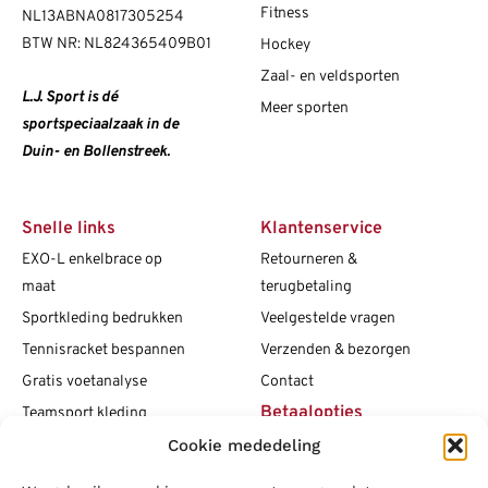
Fitness
NL13ABNA0817305254
BTW NR: NL824365409B01
Hockey
Zaal- en veldsporten
L.J. Sport is dé
Meer sporten
sportspeciaalzaak in de
Duin- en Bollenstreek.
Snelle links
Klantenservice
EXO-L enkelbrace op
Retourneren &
maat
terugbetaling
Sportkleding bedrukken
Veelgestelde vragen
Tennisracket bespannen
Verzenden & bezorgen
Gratis voetanalyse
Contact
Betaalopties
Teamsport kleding
Maattabellen
Cookie mededeling
Clubshops