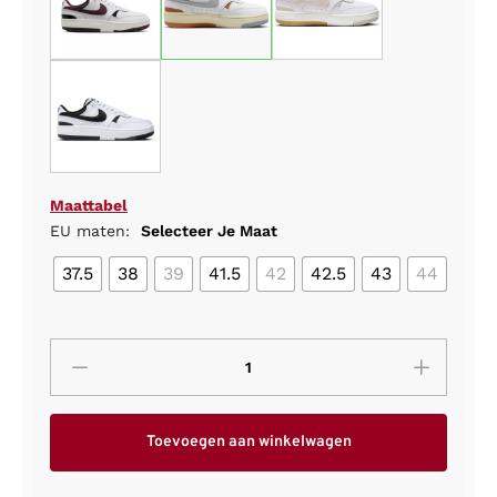
Maattabel
EU maten:
Selecteer Je Maat
37.5
38
39
41.5
42
42.5
43
44
Toevoegen aan winkelwagen