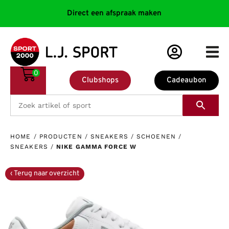
Direct een afspraak maken
0
Clubshops
Cadeaubon
HOME
/
PRODUCTEN
/
SNEAKERS
/
SCHOENEN
/
SNEAKERS
/
NIKE GAMMA FORCE W