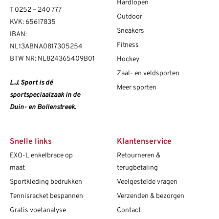
Hardlopen
T
0252 – 240 777
Outdoor
KVK: 65617835
Sneakers
IBAN:
Fitness
NL13ABNA0817305254
BTW NR: NL824365409B01
Hockey
Zaal- en veldsporten
L.J. Sport is dé
Meer sporten
sportspeciaalzaak in de
Duin- en Bollenstreek.
Snelle links
Klantenservice
EXO-L enkelbrace op
Retourneren &
maat
terugbetaling
Sportkleding bedrukken
Veelgestelde vragen
Tennisracket bespannen
Verzenden & bezorgen
Gratis voetanalyse
Contact