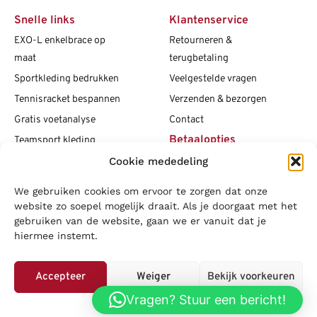
Snelle links
Klantenservice
EXO-L enkelbrace op
Retourneren &
maat
terugbetaling
Sportkleding bedrukken
Veelgestelde vragen
Tennisracket bespannen
Verzenden & bezorgen
Gratis voetanalyse
Contact
Betaalopties
Teamsport kleding
Cookie mededeling
Maattabellen
Clubshops
We gebruiken cookies om ervoor te zorgen dat onze
Social media
Vacatures
website zo soepel mogelijk draait. Als je doorgaat met het
gebruiken van de website, gaan we er vanuit dat je
Blogs
hiermee instemt.
Copyright L.J. Sport
|
Privacybeleid
|
Disclaimer
|
Algemene
voorwaarden
Accepteer
Weiger
Bekijk voorkeuren
LOWA
|
Adidas
|
Mizuno
|
Nike
|
Speedo
|
Asics
|
Babolat
|
Falke
|
Vragen? Stuur een bericht!
Privacybeleid
Superfeet