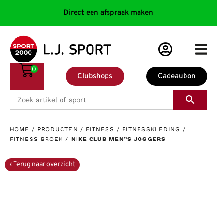
Direct een afspraak maken
0
Clubshops
Cadeaubon
HOME
/
PRODUCTEN
/
FITNESS
/
FITNESSKLEDING
/
FITNESS BROEK
/
NIKE CLUB MEN”S JOGGERS