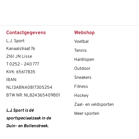
Contactgegevens
Webshop
L.J. Sport
Voetbal
Kanaalstraat 76
Tennis
2161 JN Lisse
Hardlopen
T
0252 – 240 777
Outdoor
KVK: 65617835
Sneakers
IBAN:
Fitness
NL13ABNA0817305254
BTW NR: NL824365409B01
Hockey
Zaal- en veldsporten
L.J. Sport is dé
Meer sporten
sportspeciaalzaak in de
Duin- en Bollenstreek.