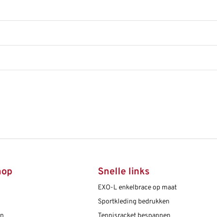
hop
Snelle links
EXO-L enkelbrace op maat
Sportkleding bedrukken
en
Tennisracket bespannen