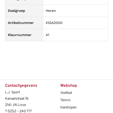
Doelgroep
Heren
Artikelnummer
X1GA2000
Kleurnummer
41
Contactgegevens
Webshop
L.J. Sport
Voetbal
Kanaalstraat 76
Tennis
2161 JN Lisse
Hardlopen
T
0252 – 240 777