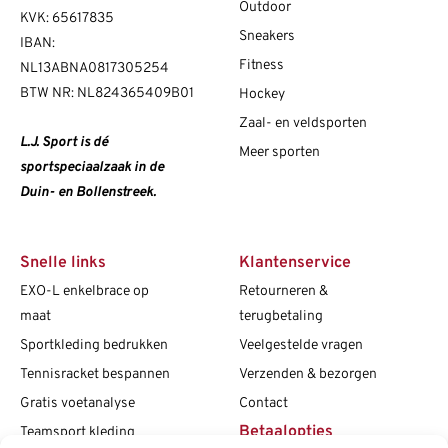
Outdoor
KVK: 65617835
Sneakers
IBAN:
Fitness
NL13ABNA0817305254
BTW NR: NL824365409B01
Hockey
Zaal- en veldsporten
L.J. Sport is dé
Meer sporten
sportspeciaalzaak in de
Duin- en Bollenstreek.
Snelle links
Klantenservice
EXO-L enkelbrace op
Retourneren &
maat
terugbetaling
Sportkleding bedrukken
Veelgestelde vragen
Tennisracket bespannen
Verzenden & bezorgen
Gratis voetanalyse
Contact
Betaalopties
Teamsport kleding