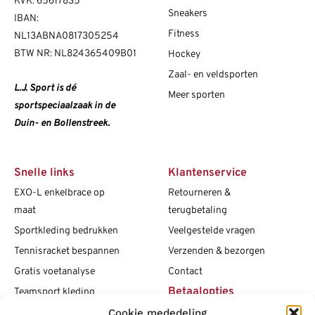
KVK: 65617835
Sneakers
IBAN:
Fitness
NL13ABNA0817305254
BTW NR: NL824365409B01
Hockey
Zaal- en veldsporten
L.J. Sport is dé
Meer sporten
sportspeciaalzaak in de
Duin- en Bollenstreek.
Snelle links
Klantenservice
EXO-L enkelbrace op
Retourneren &
maat
terugbetaling
Sportkleding bedrukken
Veelgestelde vragen
Tennisracket bespannen
Verzenden & bezorgen
Gratis voetanalyse
Contact
Betaalopties
Teamsport kleding
Cookie mededeling
Maattabellen