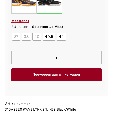
Maattabel
EU maten:
Selecteer Je Maat
37
38
40
40.5
44
Toevoegen aan winkelwagen
Artikelnummer
X1GA2320 WAVE LYNX 2(U)-52 Black/White