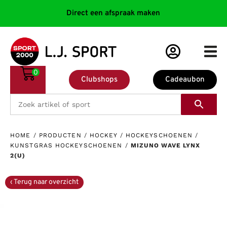
Direct een afspraak maken
0
Clubshops
Cadeaubon
HOME
/
PRODUCTEN
/
HOCKEY
/
HOCKEYSCHOENEN
/
KUNSTGRAS HOCKEYSCHOENEN
/
MIZUNO WAVE LYNX
2(U)