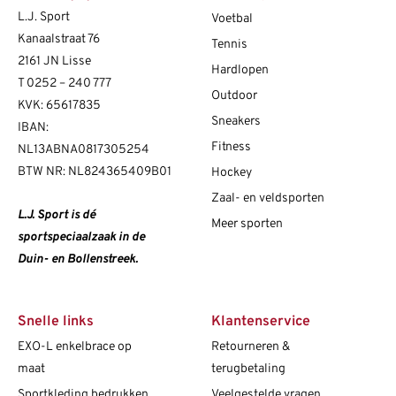
L.J. Sport
Voetbal
Kanaalstraat 76
Tennis
2161 JN Lisse
Hardlopen
T
0252 – 240 777
Outdoor
KVK: 65617835
Sneakers
IBAN:
Fitness
NL13ABNA0817305254
BTW NR: NL824365409B01
Hockey
Zaal- en veldsporten
L.J. Sport is dé
Meer sporten
sportspeciaalzaak in de
Duin- en Bollenstreek.
Snelle links
Klantenservice
EXO-L enkelbrace op
Retourneren &
maat
terugbetaling
Sportkleding bedrukken
Veelgestelde vragen