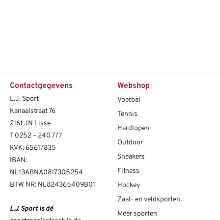
Contactgegevens
Webshop
L.J. Sport
Voetbal
Kanaalstraat 76
Tennis
2161 JN Lisse
Hardlopen
T
0252 – 240 777
Outdoor
KVK: 65617835
Sneakers
IBAN:
Fitness
NL13ABNA0817305254
BTW NR: NL824365409B01
Hockey
Zaal- en veldsporten
L.J. Sport is dé
Meer sporten