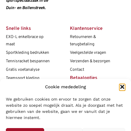
sportspeciaalzaak in de
Duin- en Bollenstreek.
Snelle links
Klantenservice
EXO-L enkelbrace op
Retourneren &
maat
terugbetaling
Sportkleding bedrukken
Veelgestelde vragen
Tennisracket bespannen
Verzenden & bezorgen
Gratis voetanalyse
Contact
Betaalopties
Teamsport kleding
Maattabellen
Cookie mededeling
Clubshops
We gebruiken cookies om ervoor te zorgen dat onze
Social media
Vacatures
website zo soepel mogelijk draait. Als je doorgaat met het
gebruiken van de website, gaan we er vanuit dat je
Blogs
hiermee instemt.
Copyright L.J. Sport
|
Privacybeleid
|
Disclaimer
|
Algemene
voorwaarden