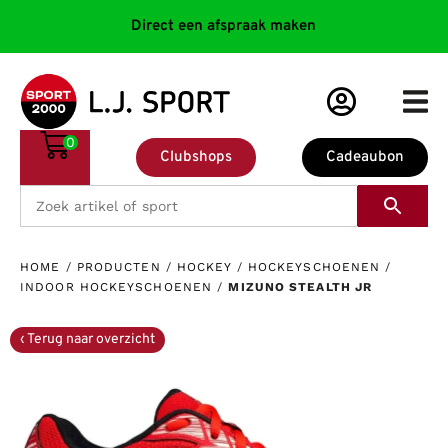
Direct een afspraak maken
0
Clubshops
Cadeaubon
HOME
/
PRODUCTEN
/
HOCKEY
/
HOCKEYSCHOENEN
/
INDOOR HOCKEYSCHOENEN
/
MIZUNO STEALTH JR