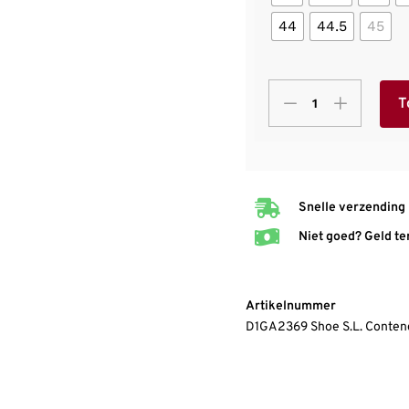
44
44.5
45
T
Snelle verzending
Niet goed? Geld te
Artikelnummer
D1GA2369 Shoe S.L. Contend