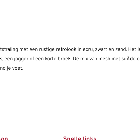
traling met een rustige retrolook in ecru, zwart en zand. Het l
 jeans, een jogger of een korte broek. De mix van mesh met suÃ¨d
nd je voet.
hop
Snelle links