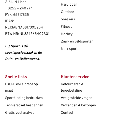
2161 JN Lisse
Hardlopen
T
0252 – 240 777
Outdoor
KVK: 65617835
Sneakers
IBAN:
Fitness
NL13ABNA0817305254
BTW NR: NL824365409B01
Hockey
Zaal- en veldsporten
L.J. Sport is dé
Meer sporten
sportspeciaalzaak in de
Duin- en Bollenstreek.
Snelle links
Klantenservice
EXO-L enkelbrace op
Retourneren &
maat
terugbetaling
Sportkleding bedrukken
Veelgestelde vragen
Tennisracket bespannen
Verzenden & bezorgen
Gratis voetanalyse
Contact