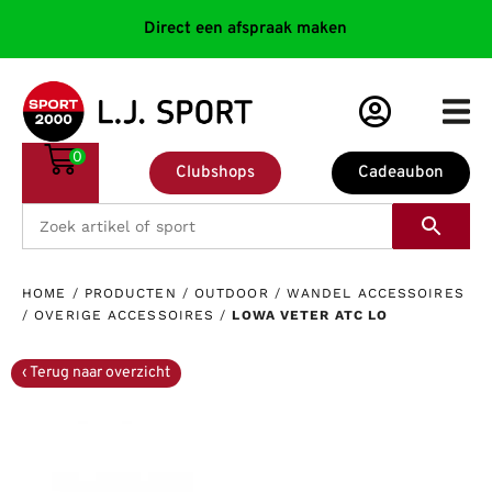
Direct een afspraak maken
0
Clubshops
Cadeaubon
HOME
/
PRODUCTEN
/
OUTDOOR
/
WANDEL ACCESSOIRES
/
OVERIGE ACCESSOIRES
/
LOWA VETER ATC LO