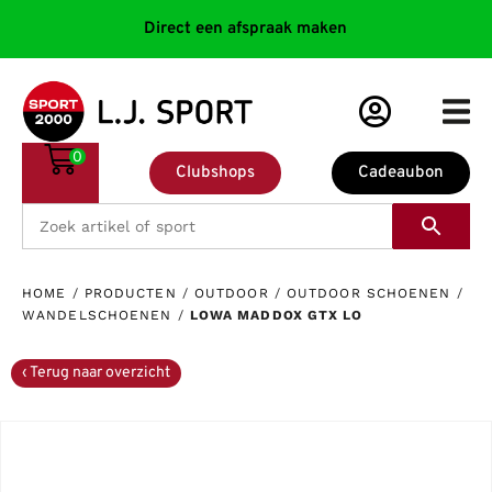
Direct een afspraak maken
0
Clubshops
Cadeaubon
HOME
/
PRODUCTEN
/
OUTDOOR
/
OUTDOOR SCHOENEN
/
WANDELSCHOENEN
/
LOWA MADDOX GTX LO