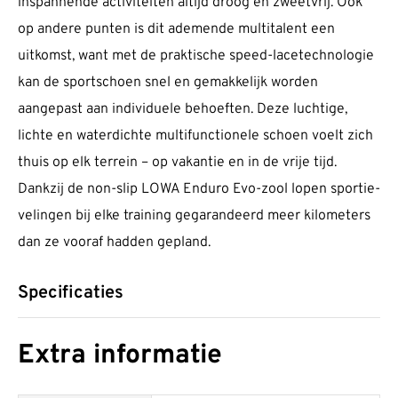
inspannende acti­vi­teiten altijd droog en zweetvrij. Ook
op andere punten is dit ademende multi­talent een
uitkomst, want met de prak­tische speed-lace­tech­nologie
kan de sport­schoen snel en gemak­kelijk worden
aangepast aan indi­viduele behoeften. Deze luchtige,
lichte en water­dichte multi­func­tionele schoen voelt zich
thuis op elk terrein – op vakantie en in de vrije tijd.
Dankzij de non-slip LOWA Enduro Evo-zool lopen spor­tie­
ve­lingen bij elke training gega­randeerd meer kilo­meters
dan ze vooraf hadden gepland.
Specificaties
Extra informatie