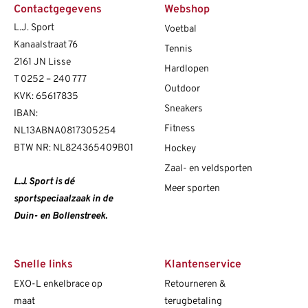
Contactgegevens
Webshop
L.J. Sport
Voetbal
Kanaalstraat 76
Tennis
2161 JN Lisse
Hardlopen
T
0252 – 240 777
Outdoor
KVK: 65617835
Sneakers
IBAN:
Fitness
NL13ABNA0817305254
BTW NR: NL824365409B01
Hockey
Zaal- en veldsporten
L.J. Sport is dé
Meer sporten
sportspeciaalzaak in de
Duin- en Bollenstreek.
Snelle links
Klantenservice
EXO-L enkelbrace op
Retourneren &
maat
terugbetaling