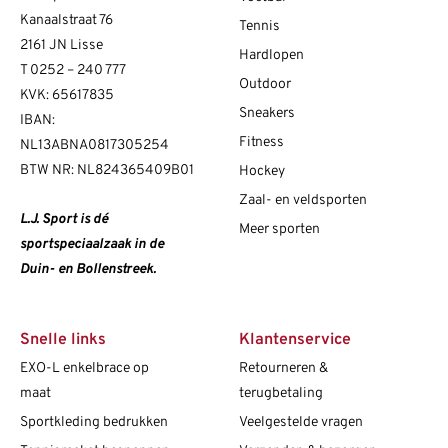
Kanaalstraat 76
Tennis
2161 JN Lisse
Hardlopen
T
0252 – 240 777
Outdoor
KVK: 65617835
Sneakers
IBAN:
Fitness
NL13ABNA0817305254
BTW NR: NL824365409B01
Hockey
Zaal- en veldsporten
L.J. Sport is dé
Meer sporten
sportspeciaalzaak in de
Duin- en Bollenstreek.
Snelle links
Klantenservice
EXO-L enkelbrace op
Retourneren &
maat
terugbetaling
Sportkleding bedrukken
Veelgestelde vragen