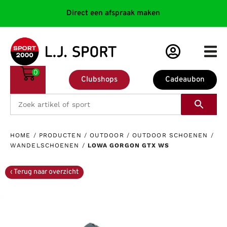
Direct een afspraak maken
0
Clubshops
Cadeaubon
HOME
/
PRODUCTEN
/
OUTDOOR
/
OUTDOOR SCHOENEN
/
WANDELSCHOENEN
/
LOWA GORGON GTX WS