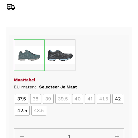
Maattabel
EU maten:
Selecteer Je Maat
37.5
38
39
39.5
40
41
41.5
42
42.5
43.5