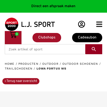
Direct een afspraak maken
0
Clubshops
Cadeaubon
HOME
/
PRODUCTEN
/
OUTDOOR
/
OUTDOOR SCHOENEN
/
TRAILSCHOENEN
/
LOWA FORTUX WS