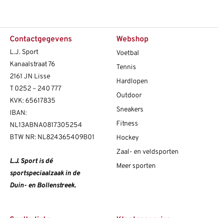
Contactgegevens
Webshop
L.J. Sport
Voetbal
Kanaalstraat 76
Tennis
2161 JN Lisse
Hardlopen
T
0252 – 240 777
Outdoor
KVK: 65617835
Sneakers
IBAN:
Fitness
NL13ABNA0817305254
BTW NR: NL824365409B01
Hockey
Zaal- en veldsporten
L.J. Sport is dé
Meer sporten
sportspeciaalzaak in de
Duin- en Bollenstreek.