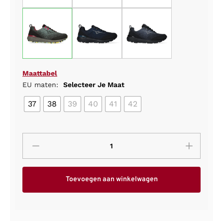
Maattabel
EU maten:
Selecteer Je Maat
37
38
39
40
41
42
Toevoegen aan winkelwagen