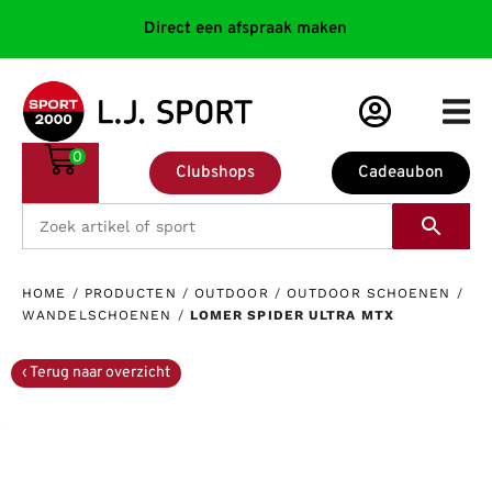
Direct een afspraak maken
0
Clubshops
Cadeaubon
HOME
/
PRODUCTEN
/
OUTDOOR
/
OUTDOOR SCHOENEN
/
WANDELSCHOENEN
/
LOMER SPIDER ULTRA MTX