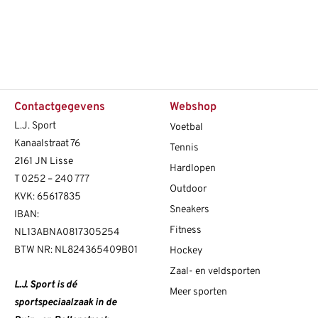
Contactgegevens
Webshop
L.J. Sport
Voetbal
Kanaalstraat 76
Tennis
2161 JN Lisse
Hardlopen
T
0252 – 240 777
Outdoor
KVK: 65617835
Sneakers
IBAN:
Fitness
NL13ABNA0817305254
BTW NR: NL824365409B01
Hockey
Zaal- en veldsporten
L.J. Sport is dé
Meer sporten
sportspeciaalzaak in de