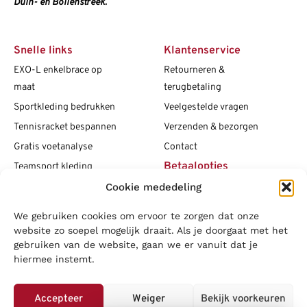
Duin- en Bollenstreek.
Snelle links
Klantenservice
EXO-L enkelbrace op
Retourneren &
maat
terugbetaling
Sportkleding bedrukken
Veelgestelde vragen
Tennisracket bespannen
Verzenden & bezorgen
Gratis voetanalyse
Contact
Betaalopties
Teamsport kleding
Cookie mededeling
Maattabellen
Clubshops
We gebruiken cookies om ervoor te zorgen dat onze
Social media
Vacatures
website zo soepel mogelijk draait. Als je doorgaat met het
gebruiken van de website, gaan we er vanuit dat je
Blogs
hiermee instemt.
Copyright L.J. Sport
|
Privacybeleid
|
Disclaimer
|
Algemene
voorwaarden
Accepteer
Weiger
Bekijk voorkeuren