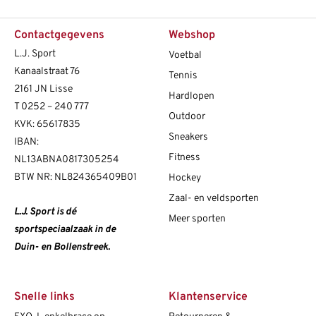
Contactgegevens
Webshop
L.J. Sport
Voetbal
Kanaalstraat 76
Tennis
2161 JN Lisse
Hardlopen
T
0252 – 240 777
Outdoor
KVK: 65617835
Sneakers
IBAN:
Fitness
NL13ABNA0817305254
BTW NR: NL824365409B01
Hockey
Zaal- en veldsporten
L.J. Sport is dé
Meer sporten
sportspeciaalzaak in de
Duin- en Bollenstreek.
Snelle links
Klantenservice