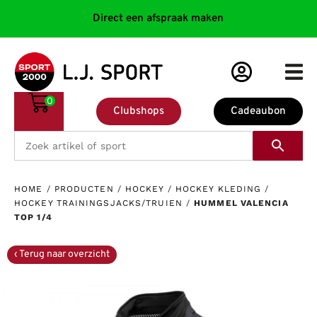
Direct een afspraak maken
0
Clubshops
Cadeaubon
HOME
/
PRODUCTEN
/
HOCKEY
/
HOCKEY KLEDING
/
HOCKEY TRAININGSJACKS/TRUIEN
/
HUMMEL VALENCIA
TOP 1/4