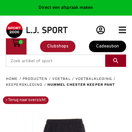
Direct een afspraak maken
0
Clubshops
Cadeaubon
HOME
/
PRODUCTEN
/
VOETBAL
/
VOETBALKLEDING
/
KEEPERSKLEDING
/
HUMMEL CHESTER KEEPER PANT