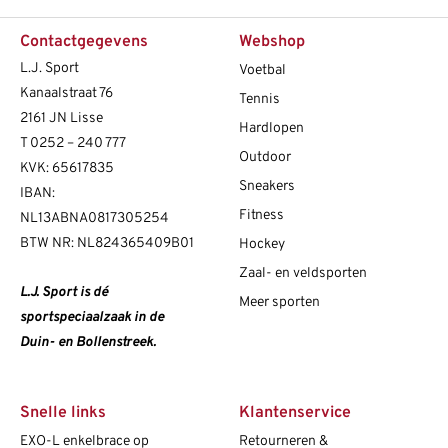
Contactgegevens
Webshop
L.J. Sport
Voetbal
Kanaalstraat 76
Tennis
2161 JN Lisse
Hardlopen
T
0252 – 240 777
Outdoor
KVK: 65617835
Sneakers
IBAN:
Fitness
NL13ABNA0817305254
BTW NR: NL824365409B01
Hockey
Zaal- en veldsporten
L.J. Sport is dé
Meer sporten
sportspeciaalzaak in de
Duin- en Bollenstreek.
Snelle links
Klantenservice
EXO-L enkelbrace op
Retourneren &