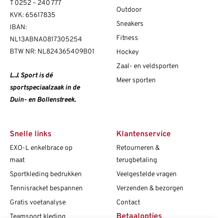
T
0252 – 240 777
Outdoor
KVK: 65617835
Sneakers
IBAN:
Fitness
NL13ABNA0817305254
BTW NR: NL824365409B01
Hockey
Zaal- en veldsporten
L.J. Sport is dé
Meer sporten
sportspeciaalzaak in de
Duin- en Bollenstreek.
Snelle links
Klantenservice
EXO-L enkelbrace op
Retourneren &
maat
terugbetaling
Sportkleding bedrukken
Veelgestelde vragen
Tennisracket bespannen
Verzenden & bezorgen
Gratis voetanalyse
Contact
Betaalopties
Teamsport kleding