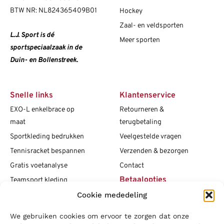
BTW NR: NL824365409B01
Hockey
Zaal- en veldsporten
L.J. Sport is dé
Meer sporten
sportspeciaalzaak in de
Duin- en Bollenstreek.
Snelle links
Klantenservice
EXO-L enkelbrace op
Retourneren &
maat
terugbetaling
Sportkleding bedrukken
Veelgestelde vragen
Tennisracket bespannen
Verzenden & bezorgen
Gratis voetanalyse
Contact
Betaalopties
Teamsport kleding
Cookie mededeling
Maattabellen
Clubshops
We gebruiken cookies om ervoor te zorgen dat onze
Social media
Vacatures