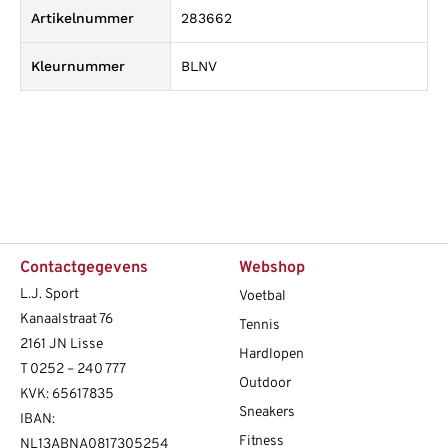
Artikelnummer
283662
Kleurnummer
BLNV
Contactgegevens
Webshop
L.J. Sport
Voetbal
Kanaalstraat 76
Tennis
2161 JN Lisse
Hardlopen
T
0252 – 240 777
Outdoor
KVK: 65617835
Sneakers
IBAN:
Fitness
NL13ABNA0817305254