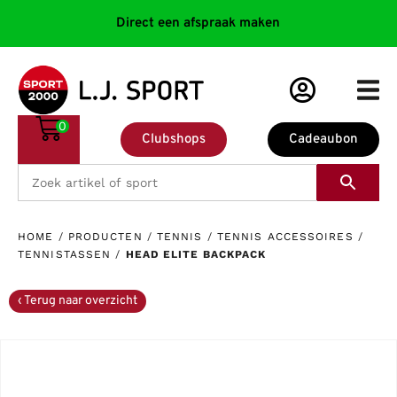
Direct een afspraak maken
0
Clubshops
Cadeaubon
HOME
/
PRODUCTEN
/
TENNIS
/
TENNIS ACCESSOIRES
/
TENNISTASSEN
/
HEAD ELITE BACKPACK