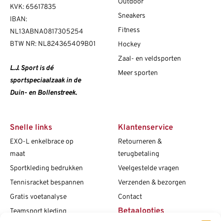
Outdoor
KVK: 65617835
Sneakers
IBAN:
Fitness
NL13ABNA0817305254
BTW NR: NL824365409B01
Hockey
Zaal- en veldsporten
L.J. Sport is dé
Meer sporten
sportspeciaalzaak in de
Duin- en Bollenstreek.
Snelle links
Klantenservice
EXO-L enkelbrace op
Retourneren &
maat
terugbetaling
Sportkleding bedrukken
Veelgestelde vragen
Tennisracket bespannen
Verzenden & bezorgen
Gratis voetanalyse
Contact
Betaalopties
Teamsport kleding