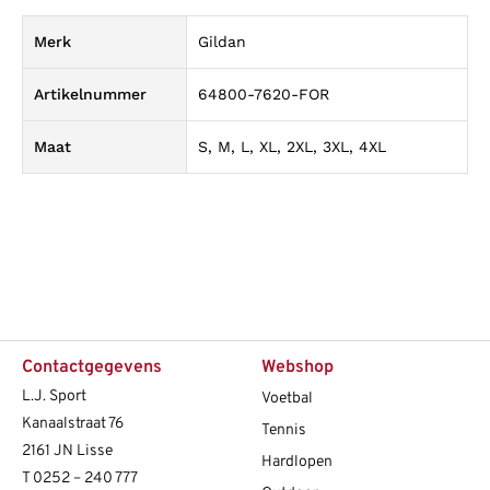
Merk
Gildan
Artikelnummer
64800-7620-FOR
Maat
S, M, L, XL, 2XL, 3XL, 4XL
Contactgegevens
Webshop
L.J. Sport
Voetbal
Kanaalstraat 76
Tennis
2161 JN Lisse
Hardlopen
T
0252 – 240 777