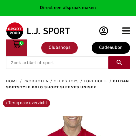
Direct een afspraak maken
0
Clubshops
Cadeaubon
HOME
/
PRODUCTEN
/
CLUBSHOPS
/
FOREHOLTE
/
GILDAN
SOFTSTYLE POLO SHORT SLEEVES UNISEX