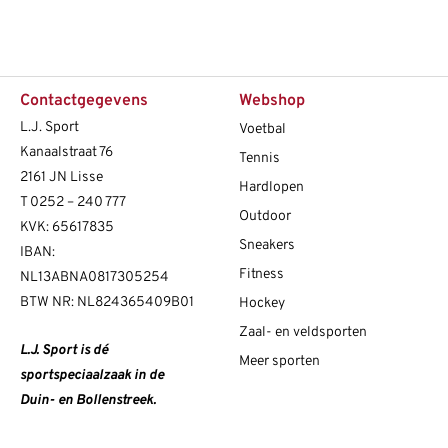
Contactgegevens
Webshop
L.J. Sport
Voetbal
Kanaalstraat 76
Tennis
2161 JN Lisse
Hardlopen
T
0252 – 240 777
Outdoor
KVK: 65617835
Sneakers
IBAN:
Fitness
NL13ABNA0817305254
BTW NR: NL824365409B01
Hockey
Zaal- en veldsporten
L.J. Sport is dé
Meer sporten
sportspeciaalzaak in de
Duin- en Bollenstreek.