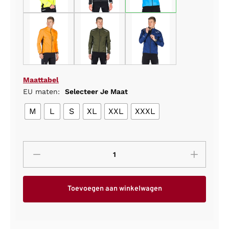
Maattabel
EU maten:
Selecteer Je Maat
M
L
S
XL
XXL
XXXL
Toevoegen aan winkelwagen