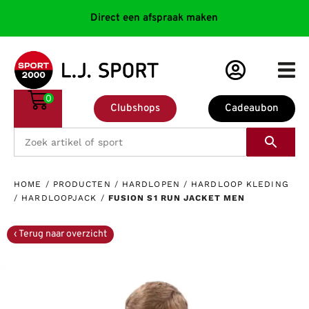
Direct een afspraak maken
0
Clubshops
Cadeaubon
HOME
/
PRODUCTEN
/
HARDLOPEN
/
HARDLOOP KLEDING
/
HARDLOOPJACK
/
FUSION S1 RUN JACKET MEN