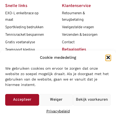
Snelle links
Klantenservice
EXO-L enkelbrace op
Retourneren &
maat
terugbetaling
Sportkleding bedrukken
Veelgestelde vragen
Tennisracket bespannen
Verzenden & bezorgen
Gratis voetanalyse
Contact
Betaalopties
Teamsport kleding
Cookie mededeling
Maattabellen
Clubshops
We gebruiken cookies om ervoor te zorgen dat onze
Social media
Vacatures
website zo soepel mogelijk draait. Als je doorgaat met het
gebruiken van de website, gaan we er vanuit dat je
Blogs
hiermee instemt.
Copyright L.J. Sport
|
Privacybeleid
|
Disclaimer
|
Algemene
voorwaarden
Accepteer
Weiger
Bekijk voorkeuren
LOWA
|
Adidas
|
Mizuno
|
Nike
|
Speedo
|
Asics
|
Babolat
|
Falke
|
Privacybeleid
Superfeet