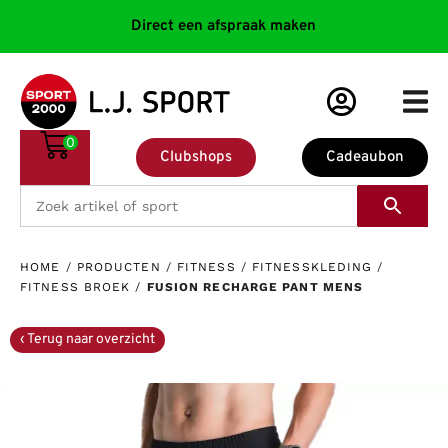
Direct een afspraak maken
0
Clubshops
Cadeaubon
HOME
/
PRODUCTEN
/
FITNESS
/
FITNESSKLEDING
/
FITNESS BROEK
/
FUSION RECHARGE PANT MENS