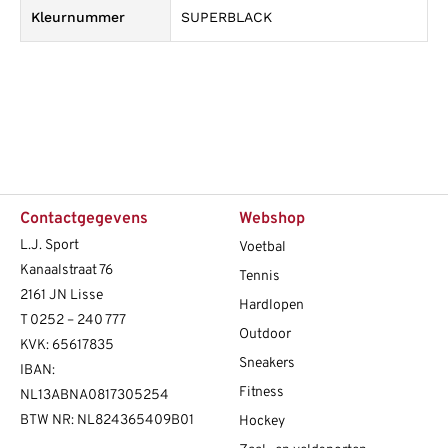
Kleurnummer
SUPERBLACK
Contactgegevens
Webshop
L.J. Sport
Voetbal
Kanaalstraat 76
Tennis
2161 JN Lisse
Hardlopen
T
0252 – 240 777
Outdoor
KVK: 65617835
Sneakers
IBAN:
Fitness
NL13ABNA0817305254
BTW NR: NL824365409B01
Hockey