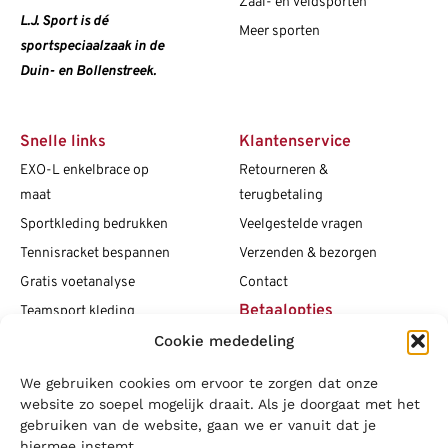
Zaal- en veldsporten
L.J. Sport is dé
Meer sporten
sportspeciaalzaak in de
Duin- en Bollenstreek.
Snelle links
Klantenservice
EXO-L enkelbrace op
Retourneren &
maat
terugbetaling
Sportkleding bedrukken
Veelgestelde vragen
Tennisracket bespannen
Verzenden & bezorgen
Gratis voetanalyse
Contact
Betaalopties
Teamsport kleding
Cookie mededeling
Maattabellen
Clubshops
We gebruiken cookies om ervoor te zorgen dat onze
Social media
Vacatures
website zo soepel mogelijk draait. Als je doorgaat met het
gebruiken van de website, gaan we er vanuit dat je
Blogs
hiermee instemt.