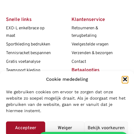
Snelle links
Klantenservice
EXO-L enkelbrace op
Retourneren &
maat
terugbetaling
Sportkleding bedrukken
Veelgestelde vragen
Tennisracket bespannen
Verzenden & bezorgen
Gratis voetanalyse
Contact
Betaalopties
Teamsport kleding
Cookie mededeling
Maattabellen
Clubshops
We gebruiken cookies om ervoor te zorgen dat onze
Social media
Vacatures
website zo soepel mogelijk draait. Als je doorgaat met het
gebruiken van de website, gaan we er vanuit dat je
Blogs
hiermee instemt.
Copyright L.J. Sport
|
Privacybeleid
|
Disclaimer
|
Algemene
voorwaarden
Accepteer
Weiger
Bekijk voorkeuren