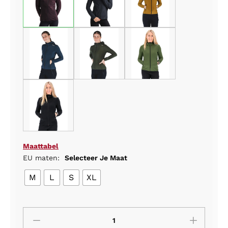
Maattabel
EU maten:
Selecteer Je Maat
M
L
S
XL