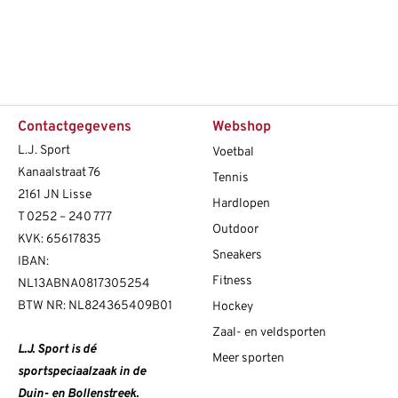
Contactgegevens
Webshop
L.J. Sport
Voetbal
Kanaalstraat 76
Tennis
2161 JN Lisse
Hardlopen
T
0252 – 240 777
Outdoor
KVK: 65617835
Sneakers
IBAN:
Fitness
NL13ABNA0817305254
BTW NR: NL824365409B01
Hockey
Zaal- en veldsporten
L.J. Sport is dé
Meer sporten
sportspeciaalzaak in de
Duin- en Bollenstreek.