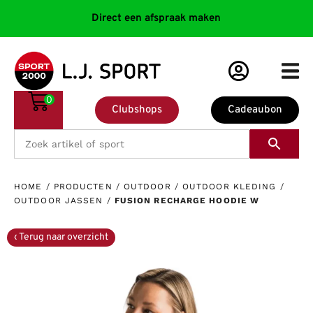
Direct een afspraak maken
0
Clubshops
Cadeaubon
HOME
/
PRODUCTEN
/
OUTDOOR
/
OUTDOOR KLEDING
/
OUTDOOR JASSEN
/
FUSION RECHARGE HOODIE W