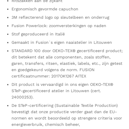
Ritszakken aan de zijkant
Ergonomisch gevormde capuchon
3M reflecterend logo op sleutelbeen en onderrug
Fusion Powerlock: zoomversterkingen op naden
Stof geproduceerd in Italië
Gemaakt in Fusion`s eigen naaiatelier in Litouwen
STANDARD 100 door OEKO-TEX® gecertificeerd product;
dit betekent dat alle componenten, zoals stoffen,
garen, transfers, ritsen, elastiek, labels, etc., zijn getest
en goedgekeurd volgens de norm. FUSION
certificaatnummer: 2017OK1267 AITEX
Dit product is vervaardigd in ons eigen OEKO-TEX®
STeP-gecertificeerd atelier in Litouwen (cert.
24000253).
De STeP-certificering (Sustainable Textile Production)
bevestigt dat onze productie verder gaat dan de EU-
normen en wordt beoordeeld op strengere criteria voor
energieverbruik, chemisch beheer,