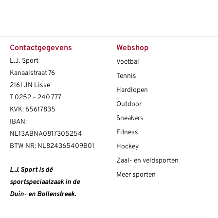
Contactgegevens
Webshop
L.J. Sport
Voetbal
Kanaalstraat 76
Tennis
2161 JN Lisse
Hardlopen
T
0252 – 240 777
Outdoor
KVK: 65617835
Sneakers
IBAN:
Fitness
NL13ABNA0817305254
BTW NR: NL824365409B01
Hockey
Zaal- en veldsporten
L.J. Sport is dé
Meer sporten
sportspeciaalzaak in de
Duin- en Bollenstreek.