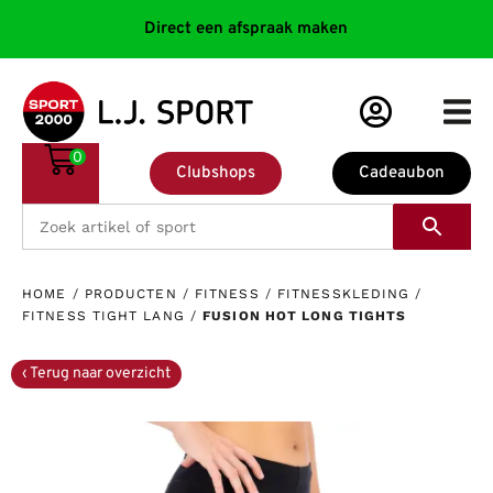
Direct een afspraak maken
0
Clubshops
Cadeaubon
HOME
/
PRODUCTEN
/
FITNESS
/
FITNESSKLEDING
/
FITNESS TIGHT LANG
/
FUSION HOT LONG TIGHTS