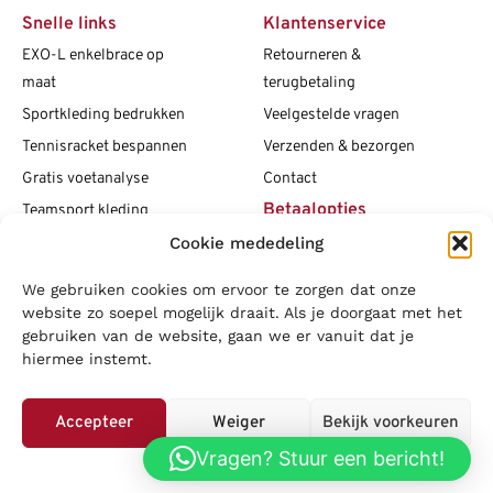
Snelle links
Klantenservice
EXO-L enkelbrace op
Retourneren &
maat
terugbetaling
Sportkleding bedrukken
Veelgestelde vragen
Tennisracket bespannen
Verzenden & bezorgen
Gratis voetanalyse
Contact
Betaalopties
Teamsport kleding
Cookie mededeling
Maattabellen
Clubshops
We gebruiken cookies om ervoor te zorgen dat onze
Social media
Vacatures
website zo soepel mogelijk draait. Als je doorgaat met het
gebruiken van de website, gaan we er vanuit dat je
Blogs
hiermee instemt.
Copyright L.J. Sport
|
Privacybeleid
|
Disclaimer
|
Algemene
voorwaarden
Accepteer
Weiger
Bekijk voorkeuren
LOWA
|
Adidas
|
Mizuno
|
Nike
|
Speedo
|
Asics
|
Babolat
|
Falke
|
Vragen? Stuur een bericht!
Privacybeleid
Superfeet