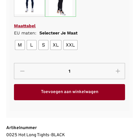
Maattabel
EU maten:
Selecteer Je Maat
M
L
S
XL
XXL
Toevoegen aan winkelwagen
Artikelnummer
0025 Hot Long Tights-BLACK