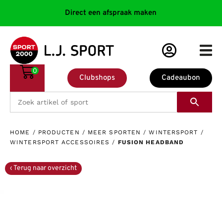
Direct een afspraak maken
0
Clubshops
Cadeaubon
HOME
/
PRODUCTEN
/
MEER SPORTEN
/
WINTERSPORT
/
WINTERSPORT ACCESSOIRES
/
FUSION HEADBAND