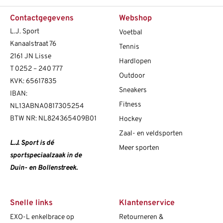
Contactgegevens
Webshop
L.J. Sport
Voetbal
Kanaalstraat 76
Tennis
2161 JN Lisse
Hardlopen
T
0252 – 240 777
Outdoor
KVK: 65617835
Sneakers
IBAN:
Fitness
NL13ABNA0817305254
BTW NR: NL824365409B01
Hockey
Zaal- en veldsporten
L.J. Sport is dé
Meer sporten
sportspeciaalzaak in de
Duin- en Bollenstreek.
Snelle links
Klantenservice
EXO-L enkelbrace op
Retourneren &