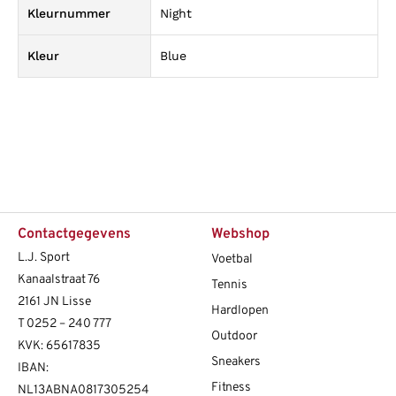
Kleurnummer
Night
Kleur
Blue
Contactgegevens
Webshop
L.J. Sport
Voetbal
Kanaalstraat 76
Tennis
2161 JN Lisse
Hardlopen
T
0252 – 240 777
Outdoor
KVK: 65617835
Sneakers
IBAN:
Fitness
NL13ABNA0817305254