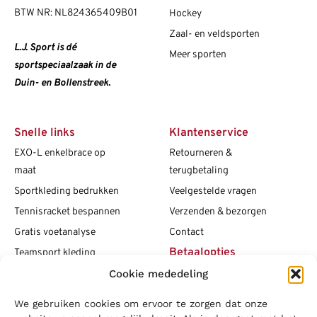
BTW NR: NL824365409B01
Hockey
Zaal- en veldsporten
L.J. Sport is dé
Meer sporten
sportspeciaalzaak in de
Duin- en Bollenstreek.
Snelle links
Klantenservice
EXO-L enkelbrace op
Retourneren &
maat
terugbetaling
Sportkleding bedrukken
Veelgestelde vragen
Tennisracket bespannen
Verzenden & bezorgen
Gratis voetanalyse
Contact
Betaalopties
Teamsport kleding
Cookie mededeling
Maattabellen
Clubshops
We gebruiken cookies om ervoor te zorgen dat onze
Social media
Vacatures