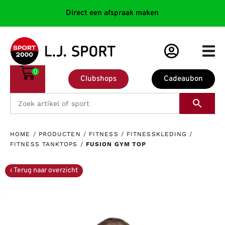
Direct een afspraak maken
0
Clubshops
Cadeaubon
HOME
/
PRODUCTEN
/
FITNESS
/
FITNESSKLEDING
/
FITNESS TANKTOPS
/
FUSION GYM TOP