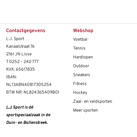
Contactgegevens
Webshop
L.J. Sport
Voetbal
Kanaalstraat 76
Tennis
2161 JN Lisse
Hardlopen
T
0252 – 240 777
Outdoor
KVK: 65617835
Sneakers
IBAN:
Fitness
NL13ABNA0817305254
BTW NR: NL824365409B01
Hockey
Zaal- en veldsporten
L.J. Sport is dé
Meer sporten
sportspeciaalzaak in de
Duin- en Bollenstreek.