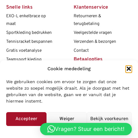
Snelle links
Klantenservice
EXO-L enkelbrace op
Retourneren &
maat
terugbetaling
Sportkleding bedrukken
Veelgestelde vragen
Tennisracket bespannen
Verzenden & bezorgen
Gratis voetanalyse
Contact
Betaalopties
Teamsport kleding
Cookie mededeling
Maattabellen
Clubshops
We gebruiken cookies om ervoor te zorgen dat onze
Social media
Vacatures
website zo soepel mogelijk draait. Als je doorgaat met het
gebruiken van de website, gaan we er vanuit dat je
Blogs
hiermee instemt.
Copyright L.J. Sport
|
Privacybeleid
|
Disclaimer
|
Algemene
voorwaarden
Accepteer
Weiger
Bekijk voorkeuren
LOWA
|
Adidas
|
Mizuno
|
Nike
|
Speedo
|
Asics
|
Babolat
|
Falke
|
Vragen? Stuur een bericht!
Privacybeleid
Superfeet