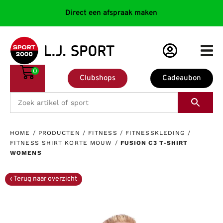
Direct een afspraak maken
0
Clubshops
Cadeaubon
HOME
/
PRODUCTEN
/
FITNESS
/
FITNESSKLEDING
/
FITNESS SHIRT KORTE MOUW
/
FUSION C3 T-SHIRT
WOMENS