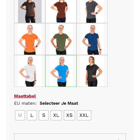
Maattabel
EU maten:
Selecteer Je Maat
M
L
S
XL
XS
XXL