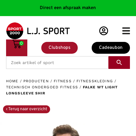
Direct een afspraak maken
0
Clubshops
Cadeaubon
HOME
/
PRODUCTEN
/
FITNESS
/
FITNESSKLEDING
/
TECHNISCH ONDERGOED FITNESS
/
FALKE WT LIGHT
LONGSLEEVE SHIR