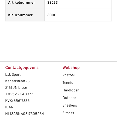
Artikelnummer
33233
Kleurnummer
3000
Contactgegevens
Webshop
L.J. Sport
Voetbal
Kanaalstraat 76
Tennis
2161 JN Lisse
Hardlopen
T
0252 – 240 777
Outdoor
KVK: 65617835
Sneakers
IBAN:
Fitness
NL13ABNA0817305254