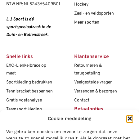
BTW NR: NL824365409B01
Hockey
Zaal- en veldsporten
L.J. Sport is dé
Meer sporten
sportspeciaalzaak in de
Duin- en Bollenstreek.
Snelle links
Klantenservice
EXO-L enkelbrace op
Retourneren &
maat
terugbetaling
Sportkleding bedrukken
Veelgestelde vragen
Tennisracket bespannen
Verzenden & bezorgen
Gratis voetanalyse
Contact
Betaalopties
Teamsport kleding
Maattabellen
Cookie mededeling
Clubshops
We gebruiken cookies om ervoor te zorgen dat onze
Social media
Vacatures
website zo soepel mogelijk draait. Als je doorgaat met het