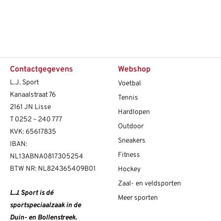
Contactgegevens
Webshop
L.J. Sport
Voetbal
Kanaalstraat 76
Tennis
2161 JN Lisse
Hardlopen
T
0252 – 240 777
Outdoor
KVK: 65617835
Sneakers
IBAN:
Fitness
NL13ABNA0817305254
BTW NR: NL824365409B01
Hockey
Zaal- en veldsporten
L.J. Sport is dé
Meer sporten
sportspeciaalzaak in de
Duin- en Bollenstreek.