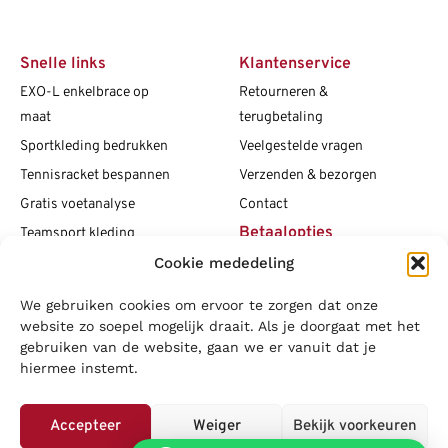
Snelle links
Klantenservice
EXO-L enkelbrace op
Retourneren &
maat
terugbetaling
Sportkleding bedrukken
Veelgestelde vragen
Tennisracket bespannen
Verzenden & bezorgen
Gratis voetanalyse
Contact
Betaalopties
Teamsport kleding
Maattabellen
Cookie mededeling
Clubshops
We gebruiken cookies om ervoor te zorgen dat onze
Social media
Vacatures
website zo soepel mogelijk draait. Als je doorgaat met het
gebruiken van de website, gaan we er vanuit dat je
Blogs
hiermee instemt.
Copyright L.J. Sport
|
Privacybeleid
|
Disclaimer
|
Algemene
voorwaarden
Accepteer
Weiger
Bekijk voorkeuren