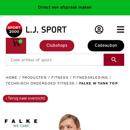
Direct een afspraak maken
0
Clubshops
Cadeaubon
HOME
/
PRODUCTEN
/
FITNESS
/
FITNESSKLEDING
/
TECHNISCH ONDERGOED FITNESS
/
FALKE W TANK TOP