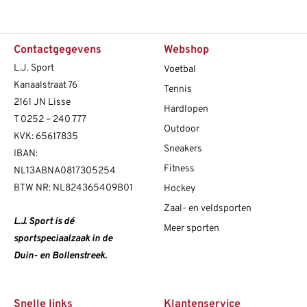
Contactgegevens
Webshop
L.J. Sport
Voetbal
Kanaalstraat 76
Tennis
2161 JN Lisse
Hardlopen
T
0252 – 240 777
Outdoor
KVK: 65617835
Sneakers
IBAN:
Fitness
NL13ABNA0817305254
BTW NR: NL824365409B01
Hockey
Zaal- en veldsporten
L.J. Sport is dé
Meer sporten
sportspeciaalzaak in de
Duin- en Bollenstreek.
Snelle links
Klantenservice