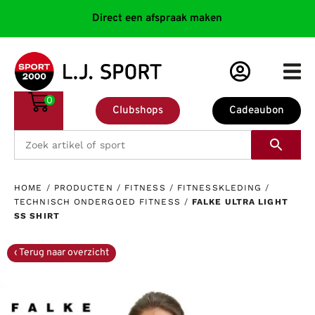
Direct een afspraak maken
0
Clubshops
Cadeaubon
HOME
/
PRODUCTEN
/
FITNESS
/
FITNESSKLEDING
/
TECHNISCH ONDERGOED FITNESS
/
FALKE ULTRA LIGHT
SS SHIRT