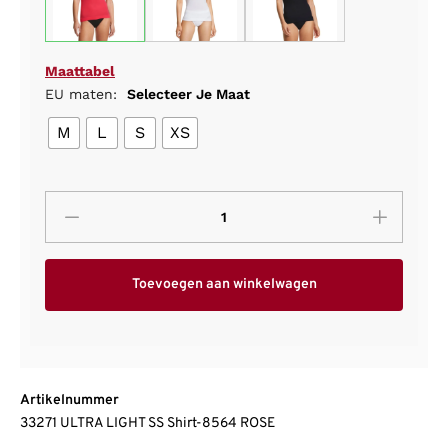
Maattabel
EU maten:
Selecteer Je Maat
M
L
S
XS
Toevoegen aan winkelwagen
Artikelnummer
33271 ULTRA LIGHT SS Shirt-8564 ROSE