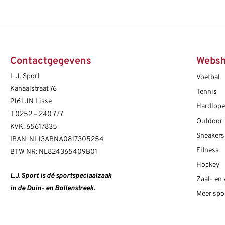
Contactgegevens
Webs
L.J. Sport
Voetbal
Kanaalstraat 76
Tennis
2161 JN Lisse
Hardlop
T
0252 – 240 777
Outdoor
KVK: 65617835
Sneakers
IBAN: NL13ABNA0817305254
Fitness
BTW NR: NL824365409B01
Hockey
L.J. Sport is dé sportspeciaalzaak
Zaal- en
in de Duin- en Bollenstreek.
Meer spo