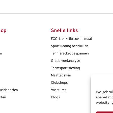
hop
Snelle links
EXO-L enkelbrace op maat
Sportkleding bedrukken
en
Tennisracket bespannen
Gratis voetanalyse
Teamsport kleding
Maattabellen
Clubshops
 veldsporten
Vacatures
We gebrui
soepel mo
rten
Blogs
website, 