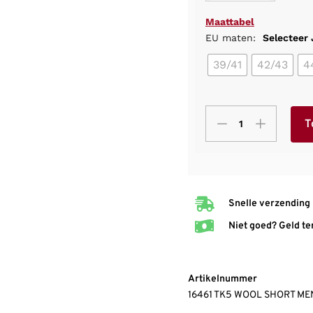
Maattabel
EU maten:
Selecteer
39/41
42/43
4
T
Snelle verzending
Niet goed? Geld te
Artikelnummer
16461 TK5 WOOL SHORT MEN