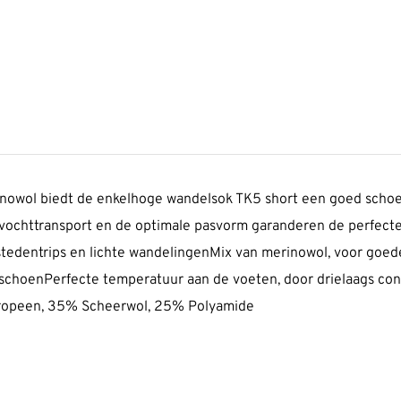
erinowol biedt de enkelhoge wandelsok TK5 short een goed sch
nelle vochttransport en de optimale pasvorm garanderen de perfe
stedentrips en lichte wandelingenMix van merinowol, voor goede
choenPerfecte temperatuur aan de voeten, door drielaags con
propeen, 35% Scheerwol, 25% Polyamide