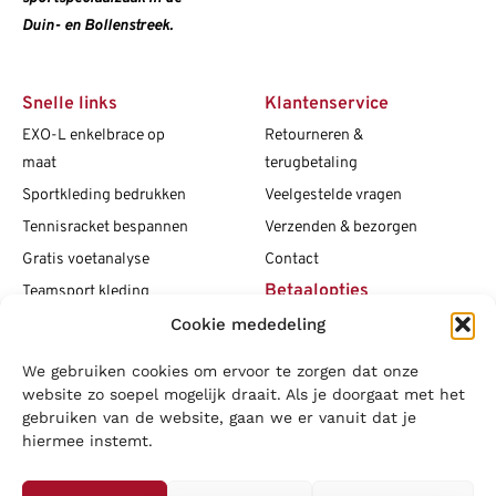
Duin- en Bollenstreek.
Snelle links
Klantenservice
EXO-L enkelbrace op
Retourneren &
maat
terugbetaling
Sportkleding bedrukken
Veelgestelde vragen
Tennisracket bespannen
Verzenden & bezorgen
Gratis voetanalyse
Contact
Betaalopties
Teamsport kleding
Maattabellen
Cookie mededeling
Clubshops
We gebruiken cookies om ervoor te zorgen dat onze
Social media
Vacatures
website zo soepel mogelijk draait. Als je doorgaat met het
gebruiken van de website, gaan we er vanuit dat je
Blogs
hiermee instemt.
Copyright L.J. Sport
|
Privacybeleid
|
Disclaimer
|
Algemene
voorwaarden