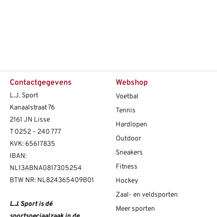
Contactgegevens
Webshop
L.J. Sport
Voetbal
Kanaalstraat 76
Tennis
2161 JN Lisse
Hardlopen
T
0252 – 240 777
Outdoor
KVK: 65617835
Sneakers
IBAN:
Fitness
NL13ABNA0817305254
BTW NR: NL824365409B01
Hockey
Zaal- en veldsporten
L.J. Sport is dé
Meer sporten
sportspeciaalzaak in de