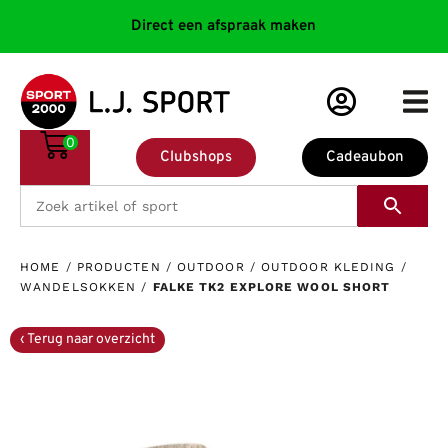
Direct een afspraak maken
0
Clubshops
Cadeaubon
HOME
/
PRODUCTEN
/
OUTDOOR
/
OUTDOOR KLEDING
/
WANDELSOKKEN
/
FALKE TK2 EXPLORE WOOL SHORT