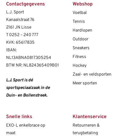
Contactgegevens
Webshop
L.J. Sport
Voetbal
Kanaalstraat 76
Tennis
2161 JN Lisse
Hardlopen
T
0252 – 240 777
Outdoor
KVK: 65617835
Sneakers
IBAN:
Fitness
NL13ABNA0817305254
BTW NR: NL824365409B01
Hockey
Zaal- en veldsporten
L.J. Sport is dé
Meer sporten
sportspeciaalzaak in de
Duin- en Bollenstreek.
Snelle links
Klantenservice
EXO-L enkelbrace op
Retourneren &
maat
terugbetaling