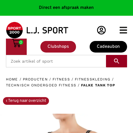
Direct een afspraak maken
0
Clubshops
Cadeaubon
HOME
/
PRODUCTEN
/
FITNESS
/
FITNESSKLEDING
/
TECHNISCH ONDERGOED FITNESS
/
FALKE TANK TOP