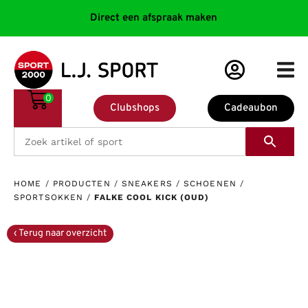
Direct een afspraak maken
0
Clubshops
Cadeaubon
HOME
/
PRODUCTEN
/
SNEAKERS
/
SCHOENEN
/
SPORTSOKKEN
/
FALKE COOL KICK (OUD)