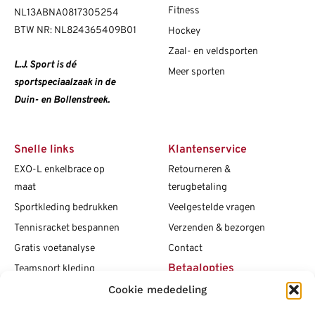
Fitness
NL13ABNA0817305254
BTW NR: NL824365409B01
Hockey
Zaal- en veldsporten
L.J. Sport is dé
Meer sporten
sportspeciaalzaak in de
Duin- en Bollenstreek.
Snelle links
Klantenservice
EXO-L enkelbrace op
Retourneren &
maat
terugbetaling
Sportkleding bedrukken
Veelgestelde vragen
Tennisracket bespannen
Verzenden & bezorgen
Gratis voetanalyse
Contact
Betaalopties
Teamsport kleding
Maattabellen
Cookie mededeling
Clubshops