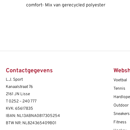
comfort- Mix van gerecycled polyester
Contactgegevens
Webs
L.J. Sport
Voetbal
Kanaalstraat 76
Tennis
2161 JN Lisse
Hardlop
T
0252 – 240 777
Outdoor
KVK: 65617835
Sneakers
IBAN: NL13ABNA0817305254
Fitness
BTW NR: NL824365409B01