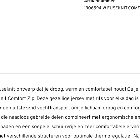
Artikelnummer
1906594 W FUSEKNIT COM
Fuseknit-ontwerp dat je droog, warm en comfortabel houdt.Ga je 
t Comfort Zip. Deze gezellige jersey met rits voor elke dag i
 een uitstekend vochttransport om je lichaam droog en comfort
e, die naadloos gebreide delen combineert met ergonomische e
 naden en een soepele, schuurvrije en zeer comfortabele ervarin
et verschillende structuren voor optimale thermoregulatie- Na