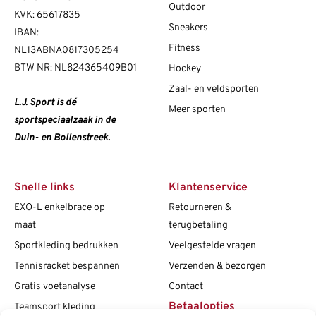
Outdoor
KVK: 65617835
Sneakers
IBAN:
Fitness
NL13ABNA0817305254
BTW NR: NL824365409B01
Hockey
Zaal- en veldsporten
L.J. Sport is dé
Meer sporten
sportspeciaalzaak in de
Duin- en Bollenstreek.
Snelle links
Klantenservice
EXO-L enkelbrace op
Retourneren &
maat
terugbetaling
Sportkleding bedrukken
Veelgestelde vragen
Tennisracket bespannen
Verzenden & bezorgen
Gratis voetanalyse
Contact
Betaalopties
Teamsport kleding