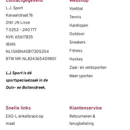
Contactgegevens
Webshop
L.J. Sport
Voetbal
Kanaalstraat 76
Tennis
2161 JN Lisse
Hardlopen
T
0252 – 240 777
Outdoor
KVK: 65617835
Sneakers
IBAN:
Fitness
NL13ABNA0817305254
BTW NR: NL824365409B01
Hockey
Zaal- en veldsporten
L.J. Sport is dé
Meer sporten
sportspeciaalzaak in de
Duin- en Bollenstreek.
Snelle links
Klantenservice
EXO-L enkelbrace op
Retourneren &
maat
terugbetaling