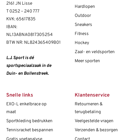
2161 JN Lisse
Hardlopen
T
0252 – 240 777
Outdoor
KVK: 65617835
Sneakers
IBAN:
Fitness
NL13ABNA0817305254
BTW NR: NL824365409B01
Hockey
Zaal- en veldsporten
L.J. Sport is dé
Meer sporten
sportspeciaalzaak in de
Duin- en Bollenstreek.
Snelle links
Klantenservice
EXO-L enkelbrace op
Retourneren &
maat
terugbetaling
Sportkleding bedrukken
Veelgestelde vragen
Tennisracket bespannen
Verzenden & bezorgen
Gratis voetanalyse
Contact