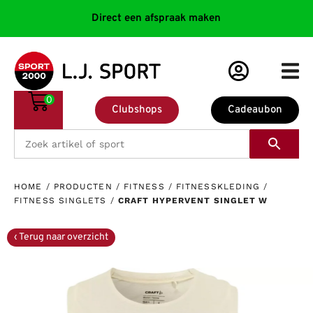
Direct een afspraak maken
0
Clubshops
Cadeaubon
HOME
/
PRODUCTEN
/
FITNESS
/
FITNESSKLEDING
/
FITNESS SINGLETS
/
CRAFT HYPERVENT SINGLET W