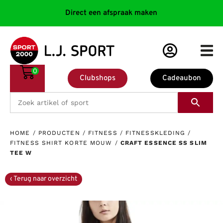
Direct een afspraak maken
0
Clubshops
Cadeaubon
HOME
/
PRODUCTEN
/
FITNESS
/
FITNESSKLEDING
/
FITNESS SHIRT KORTE MOUW
/
CRAFT ESSENCE SS SLIM
TEE W