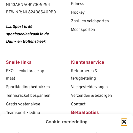
Fitness
NL13ABNA0817305254
BTW NR: NL824365409B01
Hockey
Zaal- en veldsporten
L.J. Sport is dé
Meer sporten
sportspeciaalzaak in de
Duin- en Bollenstreek.
Snelle links
Klantenservice
EXO-L enkelbrace op
Retourneren &
maat
terugbetaling
Sportkleding bedrukken
Veelgestelde vragen
Tennisracket bespannen
Verzenden & bezorgen
Gratis voetanalyse
Contact
Betaalopties
Teamsport kleding
Cookie mededeling
Maattabellen
Clubshops