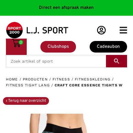
Direct een afspraak maken
0
Clubshops
Cadeaubon
HOME
/
PRODUCTEN
/
FITNESS
/
FITNESSKLEDING
/
FITNESS TIGHT LANG
/
CRAFT CORE ESSENCE TIGHTS W