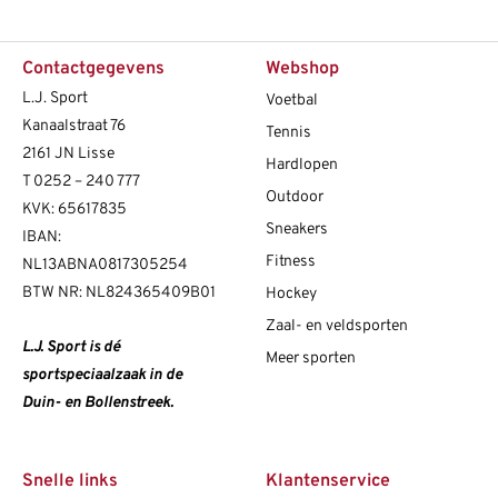
Contactgegevens
Webshop
L.J. Sport
Voetbal
Kanaalstraat 76
Tennis
2161 JN Lisse
Hardlopen
T
0252 – 240 777
Outdoor
KVK: 65617835
Sneakers
IBAN:
Fitness
NL13ABNA0817305254
BTW NR: NL824365409B01
Hockey
Zaal- en veldsporten
L.J. Sport is dé
Meer sporten
sportspeciaalzaak in de
Duin- en Bollenstreek.
Snelle links
Klantenservice