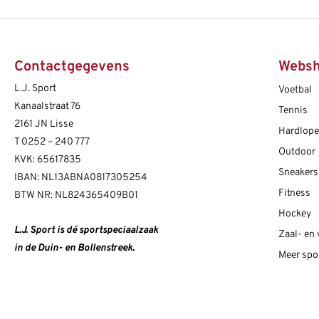
Contactgegevens
Webs
L.J. Sport
Voetbal
Kanaalstraat 76
Tennis
2161 JN Lisse
Hardlop
T
0252 – 240 777
Outdoor
KVK: 65617835
Sneakers
IBAN: NL13ABNA0817305254
Fitness
BTW NR: NL824365409B01
Hockey
L.J. Sport is dé sportspeciaalzaak
Zaal- en
in de Duin- en Bollenstreek.
Meer spo