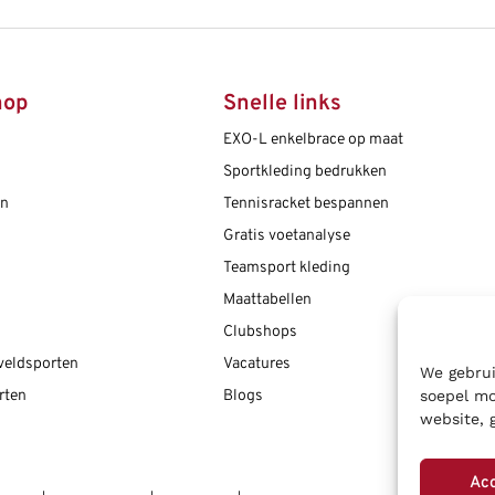
hop
Snelle links
EXO-L enkelbrace op maat
Sportkleding bedrukken
en
Tennisracket bespannen
Gratis voetanalyse
Teamsport kleding
Maattabellen
Clubshops
 veldsporten
Vacatures
We gebrui
soepel mo
rten
Blogs
website, 
Ac