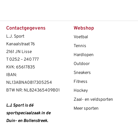
Contactgegevens
Webshop
L.J. Sport
Voetbal
Kanaalstraat 76
Tennis
2161 JN Lisse
Hardlopen
T
0252 – 240 777
Outdoor
KVK: 65617835
Sneakers
IBAN:
Fitness
NL13ABNA0817305254
BTW NR: NL824365409B01
Hockey
Zaal- en veldsporten
L.J. Sport is dé
Meer sporten
sportspeciaalzaak in de
Duin- en Bollenstreek.