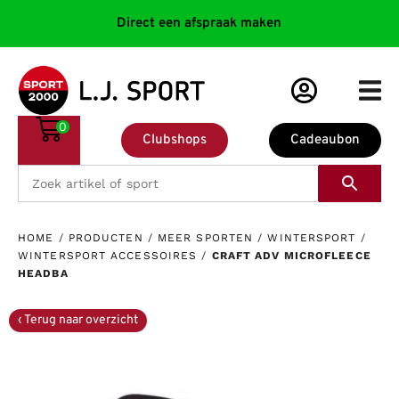
Direct een afspraak maken
0
Clubshops
Cadeaubon
HOME
/
PRODUCTEN
/
MEER SPORTEN
/
WINTERSPORT
/
WINTERSPORT ACCESSOIRES
/
CRAFT ADV MICROFLEECE
HEADBA