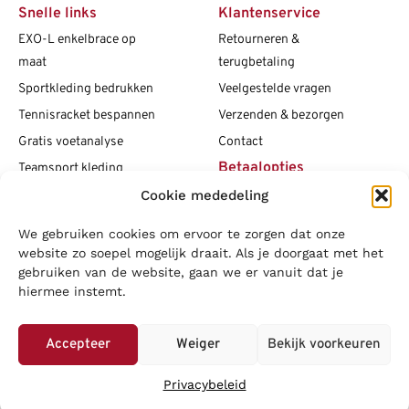
Snelle links
Klantenservice
EXO-L enkelbrace op
Retourneren &
maat
terugbetaling
Sportkleding bedrukken
Veelgestelde vragen
Tennisracket bespannen
Verzenden & bezorgen
Gratis voetanalyse
Contact
Betaalopties
Teamsport kleding
Cookie mededeling
Maattabellen
Clubshops
We gebruiken cookies om ervoor te zorgen dat onze
Social media
Vacatures
website zo soepel mogelijk draait. Als je doorgaat met het
gebruiken van de website, gaan we er vanuit dat je
Blogs
hiermee instemt.
Copyright L.J. Sport
|
Privacybeleid
|
Disclaimer
|
Algemene
voorwaarden
Accepteer
Weiger
Bekijk voorkeuren
LOWA
|
Adidas
|
Mizuno
|
Nike
|
Speedo
|
Asics
|
Babolat
|
Falke
|
Privacybeleid
Superfeet